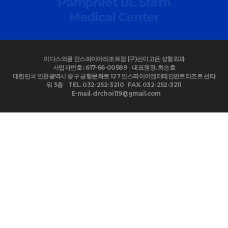
Pamphlet BL Stem
Medical Center
미다스의원 인스파이어리조트점 (구)선이고은 성형외과
사업자번호 : 617-66-00589
대표원장. 최승호
대한민국 인천광역시 중구 공항문화로 127 인스파이어엔터테인먼트리조트 선타
워 3층
TEL. 032-252-3210
FAX. 032-252-3211
E-mail. drchoi119@gmail.com