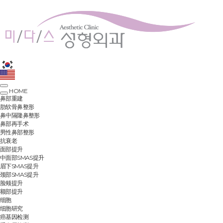
HOME
鼻部重建
肋软骨鼻整形
鼻中隔隆鼻整形
鼻部再手术
男性鼻部整形
抗衰老
面部提升
中面部SMAS提升
眉下SMAS提升
颈部SMAS提升
脸颊提升
额部提升
细胞
细胞研究
癌基因检测