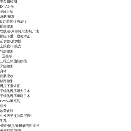
重金属检测
DNA分析
免疫分析
皮肤/脱发
肌肉骨骼疼痛治疗
眼部整形
埋线法/局部切开法/切开法
眼睑下垂（眼睑矫正）
前切割/后切割
上眼皮/下眼皮
轮廓整形
T区整形
三维立体脂肪移植
牙龈整形
身体
脂肪吸收
腹部整形
乳房下垂矫正
干细胞乳房增大手术
干细胞乳房重建手术
Botox/填充剂
植发
改善皮肤
生长因子皮肤深层再生
毛孔
雀斑/斑点/雀斑/面部红血丝
痤疮疤痕/痤疮