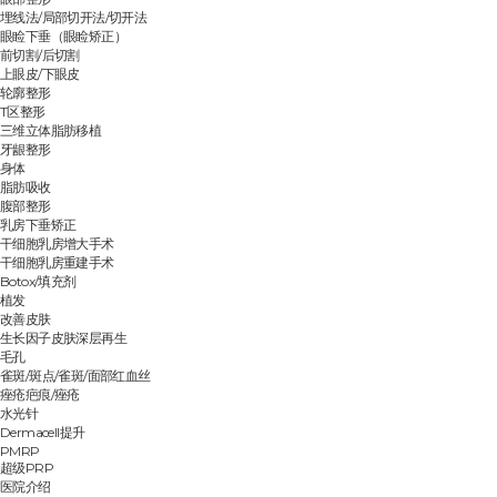
埋线法/局部切开法/切开法
眼睑下垂（眼睑矫正）
前切割/后切割
上眼皮/下眼皮
轮廓整形
T区整形
三维立体脂肪移植
牙龈整形
身体
脂肪吸收
腹部整形
乳房下垂矫正
干细胞乳房增大手术
干细胞乳房重建手术
Botox/填充剂
植发
改善皮肤
生长因子皮肤深层再生
毛孔
雀斑/斑点/雀斑/面部红血丝
痤疮疤痕/痤疮
水光针
Dermacell提升
PMRP
超级PRP
医院介绍