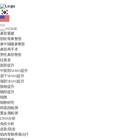
HOME
鼻部重建
肋软骨鼻整形
鼻中隔隆鼻整形
鼻部再手术
男性鼻部整形
抗衰老
面部提升
中面部SMAS提升
眉下SMAS提升
颈部SMAS提升
脸颊提升
额部提升
细胞
细胞研究
癌基因检测
重金属检测
DNA分析
免疫分析
皮肤/脱发
肌肉骨骼疼痛治疗
眼部整形