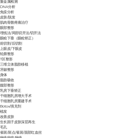
重金属检测
DNA分析
免疫分析
皮肤/脱发
肌肉骨骼疼痛治疗
眼部整形
埋线法/局部切开法/切开法
眼睑下垂（眼睑矫正）
前切割/后切割
上眼皮/下眼皮
轮廓整形
T区整形
三维立体脂肪移植
牙龈整形
身体
脂肪吸收
腹部整形
乳房下垂矫正
干细胞乳房增大手术
干细胞乳房重建手术
Botox/填充剂
植发
改善皮肤
生长因子皮肤深层再生
毛孔
雀斑/斑点/雀斑/面部红血丝
痤疮疤痕/痤疮