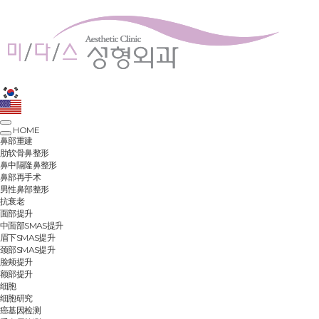
HOME
鼻部重建
肋软骨鼻整形
鼻中隔隆鼻整形
鼻部再手术
男性鼻部整形
抗衰老
面部提升
中面部SMAS提升
眉下SMAS提升
颈部SMAS提升
脸颊提升
额部提升
细胞
细胞研究
癌基因检测